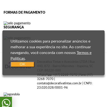
FORMAS DE PAGAMENTO
SEGURANÇA
Utilizamos cookies para personalizar anúncios e
melhorar a sua experiência no site. Ao continuar
navegando, você concorda com nossos
Termos e
Políticas
.
Decorativa Tintas e Acessórios LTDA | Rua
OK
440, 872 - Bairro Morretes - Itapema, SC
CEP: 88220-000
WhatsApp:
+(47) 3268-7070
| Fone: (47)
3268-7070 |
contato@decorativatintas.com.br
| CNPJ:
23.020.028/0001-96