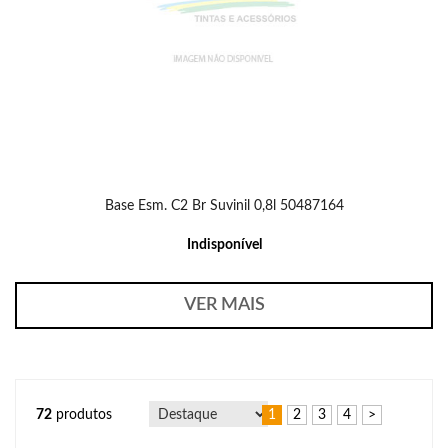
Base Esm. C2 Br Suvinil 0,8l 50487164
Indisponível
VER MAIS
72
produtos
1
2
3
4
>