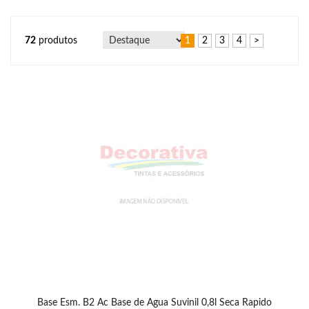
72
produtos
1
2
3
4
>
Base Esm. B2 Ac Base de Agua Suvinil 0,8l Seca Rapido