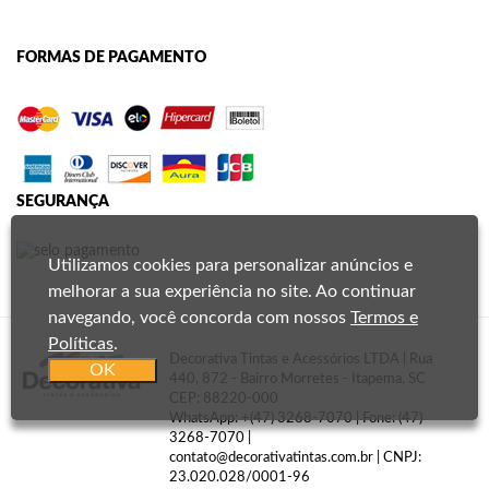
FORMAS DE PAGAMENTO
SEGURANÇA
Utilizamos cookies para personalizar anúncios e
melhorar a sua experiência no site. Ao continuar
navegando, você concorda com nossos
Termos e
Políticas
.
Decorativa Tintas e Acessórios LTDA | Rua
OK
440, 872 - Bairro Morretes - Itapema, SC
CEP: 88220-000
WhatsApp:
+(47) 3268-7070
| Fone: (47)
3268-7070 |
contato@decorativatintas.com.br
| CNPJ:
23.020.028/0001-96