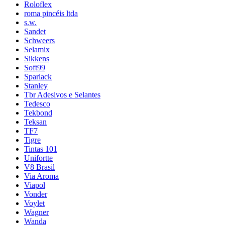
Roloflex
roma pincéis ltda
s.w.
Sandet
Schweers
Selamix
Sikkens
Soft99
Sparlack
Stanley
Tbr Adesivos e Selantes
Tedesco
Tekbond
Teksan
TF7
Tigre
Tintas 101
Unifortte
V8 Brasil
Via Aroma
Viapol
Vonder
Voylet
Wagner
Wanda