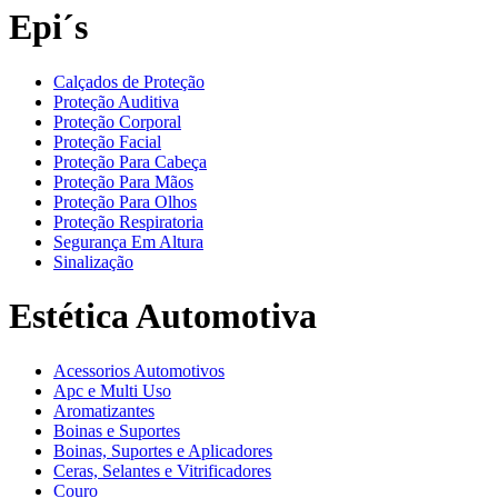
Epi´s
Calçados de Proteção
Proteção Auditiva
Proteção Corporal
Proteção Facial
Proteção Para Cabeça
Proteção Para Mãos
Proteção Para Olhos
Proteção Respiratoria
Segurança Em Altura
Sinalização
Estética Automotiva
Acessorios Automotivos
Apc e Multi Uso
Aromatizantes
Boinas e Suportes
Boinas, Suportes e Aplicadores
Ceras, Selantes e Vitrificadores
Couro