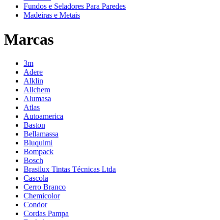
Fundos e Seladores Para Paredes
Madeiras e Metais
Marcas
3m
Adere
Alklin
Allchem
Alumasa
Atlas
Autoamerica
Baston
Bellamassa
Bluquimi
Bompack
Bosch
Brasilux Tintas Técnicas Ltda
Cascola
Cerro Branco
Chemicolor
Condor
Cordas Pampa