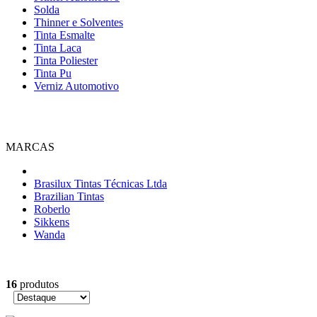
Solda
Thinner e Solventes
Tinta Esmalte
Tinta Laca
Tinta Poliester
Tinta Pu
Verniz Automotivo
MARCAS
Brasilux Tintas Técnicas Ltda
Brazilian Tintas
Roberlo
Sikkens
Wanda
16
produtos