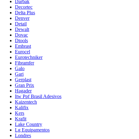
Darbak
Decortec
Delta Plus
Denver
Detail
Dewalt
Dovac
Dtools
Embrast
Eurocel
Eurotechniker
Fibramfer
Galo
Gari
Gerplast
Gran Prix
Hagader
Itw Ppf Brasil Adesivos
Kaizentech
Kalifix
Kers
Krafit
Lake Country
Lg Equipamentos
Londres