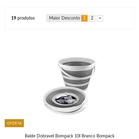
19
produtos
1
2
>
OFERTA
Balde Dobravel Bompack 10l Branco Bompack