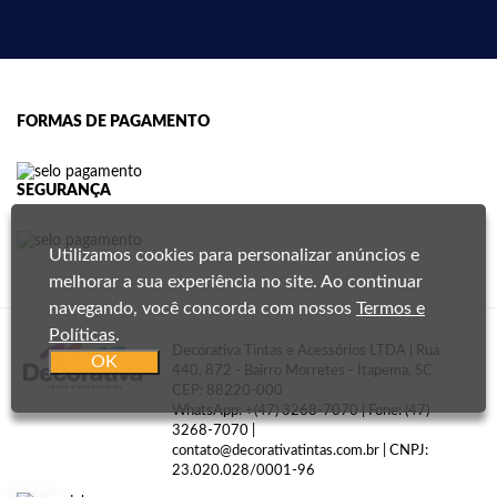
FORMAS DE PAGAMENTO
SEGURANÇA
Utilizamos cookies para personalizar anúncios e
melhorar a sua experiência no site. Ao continuar
navegando, você concorda com nossos
Termos e
Políticas
.
Decorativa Tintas e Acessórios LTDA | Rua
OK
440, 872 - Bairro Morretes - Itapema, SC
CEP: 88220-000
WhatsApp:
+(47) 3268-7070
| Fone: (47)
3268-7070 |
contato@decorativatintas.com.br
| CNPJ:
23.020.028/0001-96