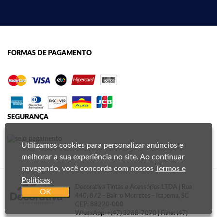
FORMAS DE PAGAMENTO
SEGURANÇA
Utilizamos cookies para personalizar anúncios e
melhorar a sua experiência no site. Ao continuar
navegando, você concorda com nossos
Termos e
Políticas
.
Decorativa Tintas e Acessórios LTDA | Rua
OK
440, 872 - Bairro Morretes - Itapema, SC
CEP: 88220-000
WhatsApp:
+(47) 3268-7070
| Fone: (47)