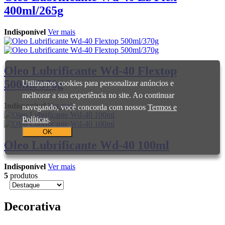
400ml/265g
Indisponível
Ver mais
Oleo Lubrificante Wd-40 Flextop
500ml/370g
Utilizamos cookies para personalizar anúncios e
melhorar a sua experiência no site. Ao continuar
Indisponível
Ver mais
navegando, você concorda com nossos
Termos e
Políticas
.
OK
Oleo Lubrificante Wd-40 100ml
Indisponível
Ver mais
5
produtos
Decorativa