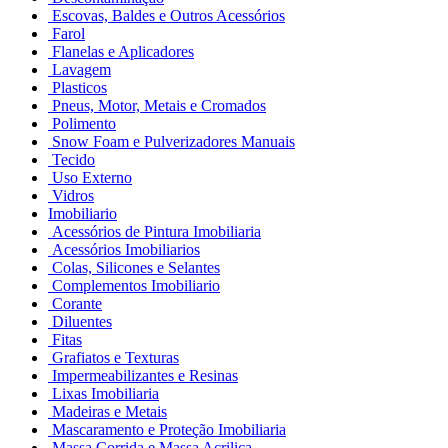
Escovas, Baldes e Outros Acessórios
Farol
Flanelas e Aplicadores
Lavagem
Plasticos
Pneus, Motor, Metais e Cromados
Polimento
Snow Foam e Pulverizadores Manuais
Tecido
Uso Externo
Vidros
Imobiliario
Acessórios de Pintura Imobiliaria
Acessórios Imobiliarios
Colas, Silicones e Selantes
Complementos Imobiliario
Corante
Diluentes
Fitas
Grafiatos e Texturas
Impermeabilizantes e Resinas
Lixas Imobiliaria
Madeiras e Metais
Mascaramento e Proteção Imobiliaria
Massa Corrida e Massa Acrilica