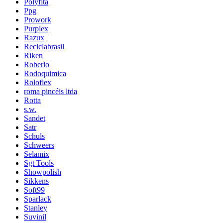
Polyfita
Ppg
Prowork
Purplex
Razux
Reciclabrasil
Riken
Roberlo
Rodoquimica
Roloflex
roma pincéis ltda
Rotta
s.w.
Sandet
Satr
Schuls
Schweers
Selamix
Sgt Tools
Showpolish
Sikkens
Soft99
Sparlack
Stanley
Suvinil