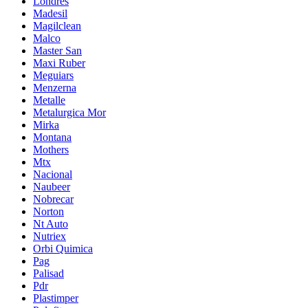
Londres
Madesil
Magilclean
Malco
Master San
Maxi Ruber
Meguiars
Menzerna
Metalle
Metalurgica Mor
Mirka
Montana
Mothers
Mtx
Nacional
Naubeer
Nobrecar
Norton
Nt Auto
Nutriex
Orbi Quimica
Pag
Palisad
Pdr
Plastimper