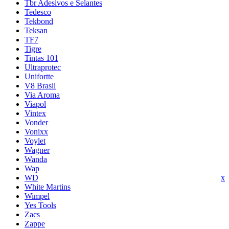
Tbr Adesivos e Selantes
Tedesco
Tekbond
Teksan
TF7
Tigre
Tintas 101
Ultraprotec
Unifortte
V8 Brasil
Via Aroma
Viapol
Vintex
Vonder
Vonixx
Voylet
Wagner
Wanda
Wap
WD
x
White Martins
Wimpel
Yes Tools
Zacs
Zappe