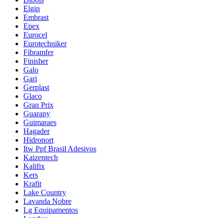
Elgin
Embrast
Epex
Eurocel
Eurotechniker
Fibramfer
Finisher
Galo
Gari
Gerplast
Glaco
Gran Prix
Guarany
Guimaraes
Hagader
Hidronort
Itw Ppf Brasil Adesivos
Kaizentech
Kalifix
Kers
Krafit
Lake Country
Lavanda Nobre
Lg Equipamentos