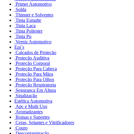
Primer Automotivo
Solda
Thinner e Solventes
Tinta Esmalte
Tinta Laca
Tinta Poliester
Tinta Pu
Verniz Automotivo
Epi´s
Calçados de Proteção
Proteção Auditiva
Proteção Corporal
Proteção Para Cabeça
Proteção Para Mãos
Proteção Para Olhos
Proteção Respiratoria
Segurança Em Altura
Sinalização
Estética Automotiva
Apc e Multi Uso
Aromatizantes
Boinas e Suportes
Ceras, Selantes e Vitrificadores
Couro
Descontaminação