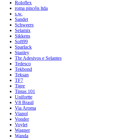
Roloflex
roma pincéis ltda
s.w.
Sandet
Schweers
Selamix
Sikkens
Soft99
Sparlack
Stanley
Tbr Adesivos e Selantes
Tedesco
Tekbond
Teksan
TF7
Tigre
Tintas 101
Unifortte
V8 Brasil
Via Aroma
Viapol
Vonder
Voylet
Wagner
Wanda