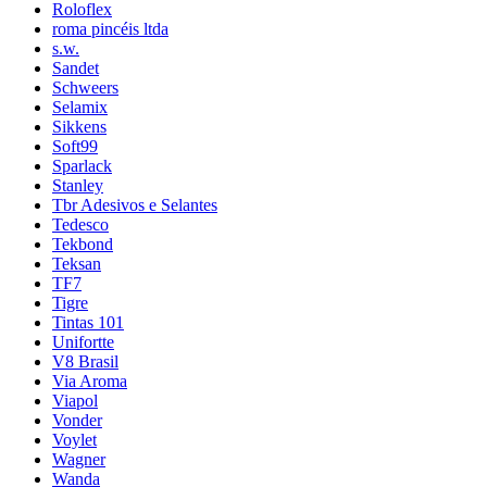
Roloflex
roma pincéis ltda
s.w.
Sandet
Schweers
Selamix
Sikkens
Soft99
Sparlack
Stanley
Tbr Adesivos e Selantes
Tedesco
Tekbond
Teksan
TF7
Tigre
Tintas 101
Unifortte
V8 Brasil
Via Aroma
Viapol
Vonder
Voylet
Wagner
Wanda