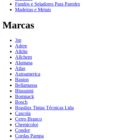
Fundos e Seladores Para Paredes
Madeiras e Metais
Marcas
3m
Adere
Alklin
Allchem
Alumasa
Atlas
Autoamerica
Baston
Bellamassa
Bluquimi
Bompack
Bosch
Brasilux Tintas Técnicas Ltda
Cascola
Cerro Branco
Chemicolor
Condor
Cordas Pampa