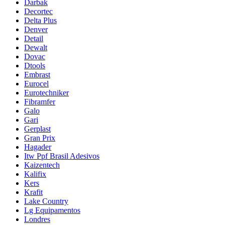
Darbak
Decortec
Delta Plus
Denver
Detail
Dewalt
Dovac
Dtools
Embrast
Eurocel
Eurotechniker
Fibramfer
Galo
Gari
Gerplast
Gran Prix
Hagader
Itw Ppf Brasil Adesivos
Kaizentech
Kalifix
Kers
Krafit
Lake Country
Lg Equipamentos
Londres