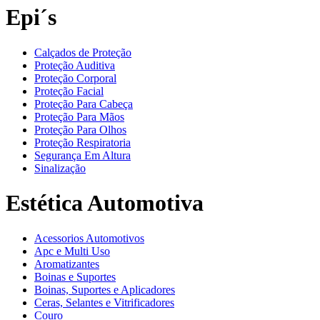
Epi´s
Calçados de Proteção
Proteção Auditiva
Proteção Corporal
Proteção Facial
Proteção Para Cabeça
Proteção Para Mãos
Proteção Para Olhos
Proteção Respiratoria
Segurança Em Altura
Sinalização
Estética Automotiva
Acessorios Automotivos
Apc e Multi Uso
Aromatizantes
Boinas e Suportes
Boinas, Suportes e Aplicadores
Ceras, Selantes e Vitrificadores
Couro