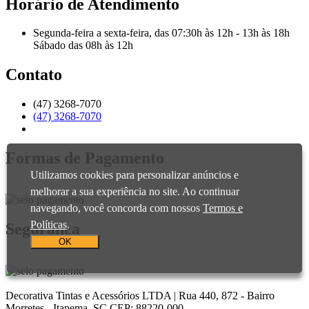
Horário de Atendimento
Segunda-feira a sexta-feira, das 07:30h às 12h - 13h às 18h
Sábado das 08h às 12h
Contato
(47) 3268-7070
(47) 3268-7070
contato@decorativatintas.com.br
Formas de Pagamento
Utilizamos cookies para personalizar anúncios e
melhorar a sua experiência no site. Ao continuar
navegando, você concorda com nossos
Termos e
Políticas
.
Segurança
OK
Decorativa Tintas e Acessórios LTDA | Rua 440, 872 - Bairro
Morretes - Itapema, SC CEP: 88220-000